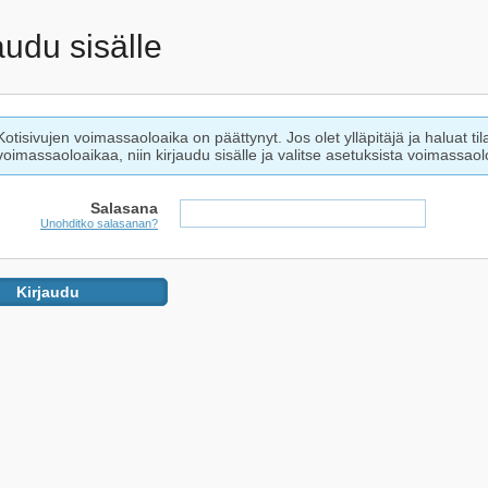
audu sisälle
Kotisivujen voimassaoloaika on päättynyt. Jos olet ylläpitäjä ja haluat til
voimassaoloaikaa, niin kirjaudu sisälle ja valitse asetuksista voimassaolo
Salasana
Unohditko salasanan?